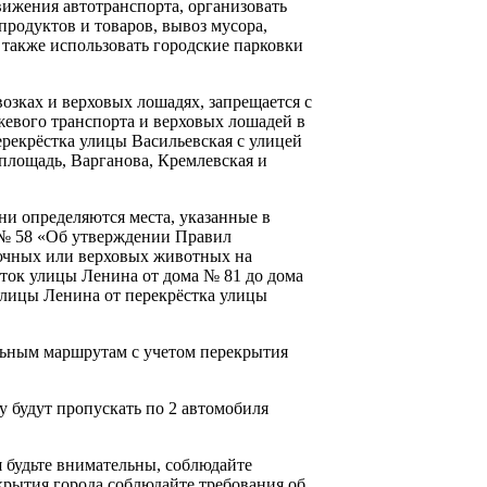
ижения автотранспорта, организовать
продуктов и товаров, вывоз мусора,
 также использовать городские парковки
зках и верховых лошадях, запрещается с
гужевого транспорта и верховых лошадей в
ерекрёстка улицы Васильевская с улицей
площадь, Варганова, Кремлевская и
ни определяются места, указанные в
2 № 58 «Об утверждении Правил
ьючных или верховых животных на
сток улицы Ленина от дома № 81 до дома
улицы Ленина от перекрёстка улицы
льным маршрутам с учетом перекрытия
Су будут пропускать по 2 автомобиля
 будьте внимательны, соблюдайте
крытия города соблюдайте требования об