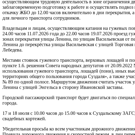
осуществляющим трудовую деятельность в зоне ограничения дв
заблаговременную подготовку к работе и осуществлять подвоз 
откачку ЖБО до 12.00 часов включительно в дни перекрытия, а
для личного транспорта сотрудников.
Владельцам и лицам, осуществляющим катания на гужевых пово
24.00 часов 11.07.2026 года до 22.00 часов 19.07.2026 проезд 
зонах перекрытия улицы Ленина, по улицам Васильевская от п
Ленина до перекрёстка улицы Васильевская с улицей Торговая 
Лебедева.
Местами стоянок гужевого транспорта, верховых лошадей и по
пункте 1.6. решения Совета народных депутатов от 20.09.202
использования гужевого транспорта, лошадей (пони), иных в
территориях общего пользования города Суздаля», а также уча
№ 89 по одной полосе. Маршрутом движения считать участок 
Ленина с улицей Энгельса в сторону Ивановской заставы.
Городской пассажирский транспорт будет двигаться по специа
города.
17 и 18 июля с 10.00 часов до 15.00 часов к Суздальскому ЗАГ
свадебных кортежей.
Убедительная просьба ко всем участникам дорожного движения
Правила дорожного движения и скоростной режим, в дни пере