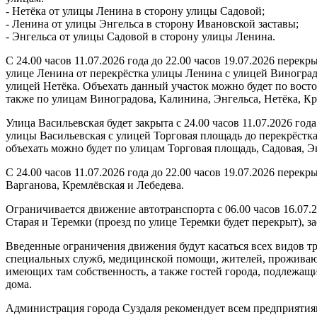
- Нетёка от улицы Ленина в сторону улицы Садовой;
- Ленина от улицы Энгельса в сторону Ивановской заставы;
- Энгельса от улицы Садовой в сторону улицы Ленина.
С 24.00 часов 11.07.2026 года до 22.00 часов 19.07.2026 перек
улице Ленина от перекрёстка улицы Ленина с улицей Виноград
улицей Нетёка. Объехать данный участок можно будет по восто
также по улицам Виноградова, Калинина, Энгельса, Нетёка, К
Улица Васильевская будет закрыта с 24.00 часов 11.07.2026 года
улицы Васильевская с улицей Торговая площадь до перекрёстк
объехать можно будет по улицам Торговая площадь, Садовая, Э
С 24.00 часов 11.07.2026 года до 22.00 часов 19.07.2026 перек
Варганова, Кремлёвская и Лебедева.
Ограничивается движение автотранспорта с 06.00 часов 16.07.2
Старая и Теремки (проезд по улице Теремки будет перекрыт), за
Введенные ограничения движения будут касаться всех видов т
специальных служб, медицинской помощи, жителей, проживаю
имеющих там собственность, а также гостей города, подлежащ
дома.
Администрация города Суздаля рекомендует всем предприятия